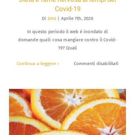
Covid-19
Di
DAG
|
Aprile 7th, 2020
In questo periodo il web è inondato di
domande quali: cosa mangiare contro il Covid-
19? Quali
su
Continua a leggere
Commenti disabilitati
Dieta
e
fame
nervosa
ai
tempi
del
Covid-