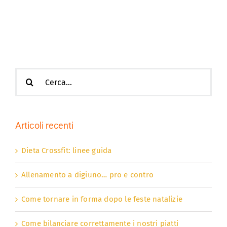
C:
perché
è
così
importa
Cerca
per:
Articoli recenti
Dieta Crossfit: linee guida
Allenamento a digiuno… pro e contro
Come tornare in forma dopo le feste natalizie
Come bilanciare correttamente i nostri piatti