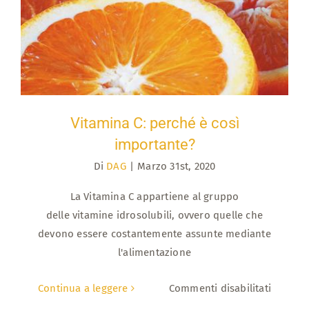
19
Vitamina C: perché è così importante?
Vitamina C: perché è così
importante?
Di
DAG
|
Marzo 31st, 2020
La Vitamina C appartiene al gruppo
delle vitamine idrosolubili, ovvero quelle che
devono essere costantemente assunte mediante
l'alimentazione
su
Continua a leggere
Commenti disabilitati
Vitamin