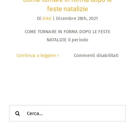
feste natalizie
Di
DAG
|
Dicembre 28th, 2021
COME TORNARE IN FORMA DOPO LE FESTE
NATALIZIE Il periodo
su
Continua a leggere
Commenti disabilitati
Come
tornare
in
forma
dopo
le
Cerca
feste
per:
natalizi